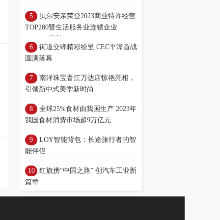
贝尔安亲荣登2023商业特许经营
TOP280暨生活服务业连锁企业
TOP100榜单
街道交锋精彩纷呈 CEC平潭首战
圆满落幕
南洋珠宝晋江万达店惊艳亮相，
引领新中式美学新时尚
全球25%食材由我国生产 2023年
我国食材消费市场超9万亿元
LOY智能背包：长途旅行者的智
能伴侣
红旗携“中国之路” 创汽车工业新
篇章