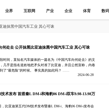
业界
互联网
产业
企业
体育
数
比亚迪抹黑中国汽车工业 其心可诛
向何处去 公开抹黑比亚迪抹黑中国汽车工业 其心可诛
段时间，某知名汽车媒体的一篇名为《中国汽车向何处去》的文
，几乎是指名道姓地把矛头对准了比亚迪，并且公然宣称，内卷
到了“最危险”的时候。 事实真的如此吗？ ……
2024-06-28
术发布 首搭秦L DM-i和海豹06 DM-i双车9.98-13.98万
8日，比亚迪第五代DM技术发布暨秦L DM-i、海豹06 DM-i发布会