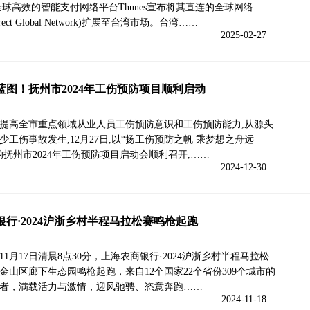
全球高效的智能支付网络平台Thunes宣布将其直连的全球网络
 Direct Global Network)扩展至台湾市场。台湾……
2025-02-27
蓝图！抚州市2024年工伤预防项目顺利启动
提高全市重点领域从业人员工伤预防意识和工伤预防能力,从源头
少工伤事故发生,12月27日,以“扬工伤预防之帆 乘梦想之舟远
的抚州市2024年工伤预防项目启动会顺利召开,……
2024-12-30
银行·2024沪浙乡村半程马拉松赛鸣枪起跑
4年11月17日清晨8点30分，上海农商银行·2024沪浙乡村半程马拉松
金山区廊下生态园鸣枪起跑，来自12个国家22个省份309个城市的
名跑者，满载活力与激情，迎风驰骋、恣意奔跑……
2024-11-18