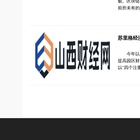
貌。区块链
前所未有的
苏里格经
今年以
提高园区财
以“四个注