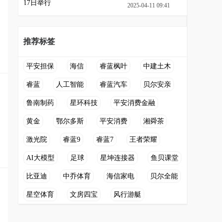
2025-04-11 09:41
推荐标签
平安担保
海信
睿蓝枫叶
中建土木
睿蓝
人工智能
睿蓝汽车
贝尔安亲
鲁南制药
星环科技
平安消费金融
黄金
鄂尔多斯
平安消费
湘舜茶
激光院
睿蓝9
睿蓝7
王者荣耀
AI大模型
足球
星坤连接器
鱼贝课堂
比亚迪
中乔体育
海信家电
贝尔全能
星空体育
文房四宝
风行游艇