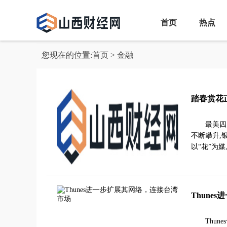
首页
热点
您现在的位置:
首页
> 金融
踏春赏花
最美四
不断攀升,
以“花”为
Thune
Thu